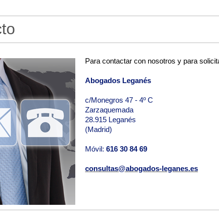
to
ndremos en contacto con usted a la mayor brevedad posible:
Para contactar con nosotros y para solici
Abogados Leganés
c/Monegros 47 - 4º C
Zarzaquemada
28.915 Leganés
(Madrid)
Móvil:
616 30 84 69
consultas@abogados-leganes.es